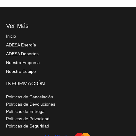
o
o
c
o
s
d
t
s
u
o
Ver Más
c
s
Inicio
t
ADESA Energía
o
ADESA Deportes
s
Nuestra Empresa
Nuestro Equipo
INFORMACIÓN
Políticas de Cancelación
Políticas de Devoluciones
Políticas de Entrega
Políticas de Privacidad
Políticas de Seguridad