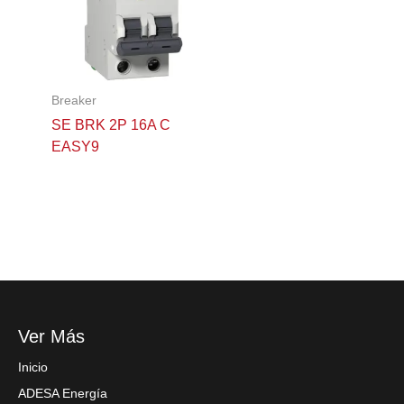
Breaker
SE BRK 2P 16A C
EASY9
Ver Más
Inicio
ADESA Energía