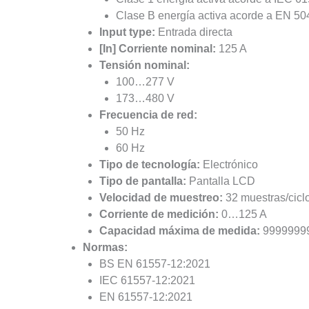
Clase B energía activa acorde a EN 50
Input type:
Entrada directa
[In] Corriente nominal:
125 A
Tensión nominal:
100…277 V
173…480 V
Frecuencia de red:
50 Hz
60 Hz
Tipo de tecnología:
Electrónico
Tipo de pantalla:
Pantalla LCD
Velocidad de muestreo:
32 muestras/cicl
Corriente de medición:
0…125 A
Capacidad máxima de medida:
9999999
Normas:
BS EN 61557-12:2021
IEC 61557-12:2021
EN 61557-12:2021