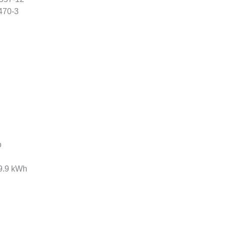
470-3
o
9.9 kWh