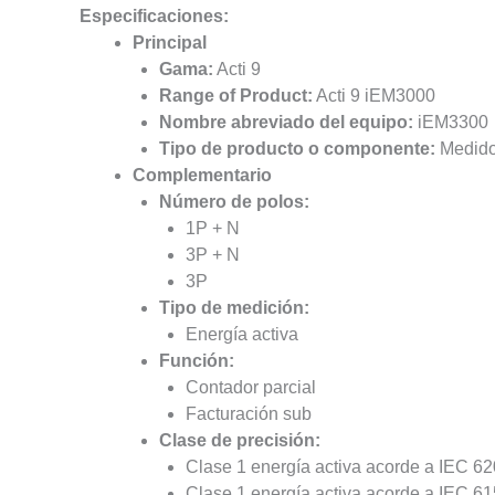
Especificaciones:
Principal
Gama:
Acti 9
Range of Product:
Acti 9 iEM3000
Nombre abreviado del equipo:
iEM3300
Tipo de producto o componente:
Medido
Complementario
Número de polos:
1P + N
3P + N
3P
Tipo de medición:
Energía activa
Función:
Contador parcial
Facturación sub
Clase de precisión:
Clase 1 energía activa acorde a IEC 6
Clase 1 energía activa acorde a IEC 6