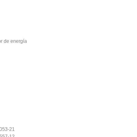
r de energía
2053-21
1557-12